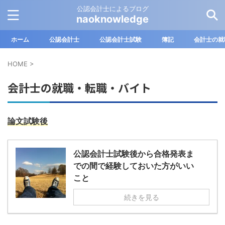
公認会計士によるブログ
naoknowledge
ホーム
公認会計士
公認会計士試験
簿記
会計士の就
HOME
>
会計士の就職・転職・バイト
論文試験後
公認会計士試験後から合格発表ま
での間で経験しておいた方がいい
こと
続きを見る