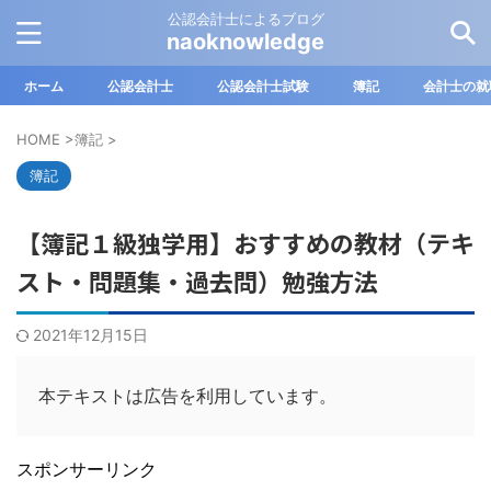
公認会計士によるブログ
naoknowledge
ホーム
公認会計士
公認会計士試験
簿記
会計士の就
HOME
>
簿記
>
簿記
【簿記１級独学用】おすすめの教材（テキ
スト・問題集・過去問）勉強方法
2021年12月15日
本テキストは広告を利用しています。
スポンサーリンク